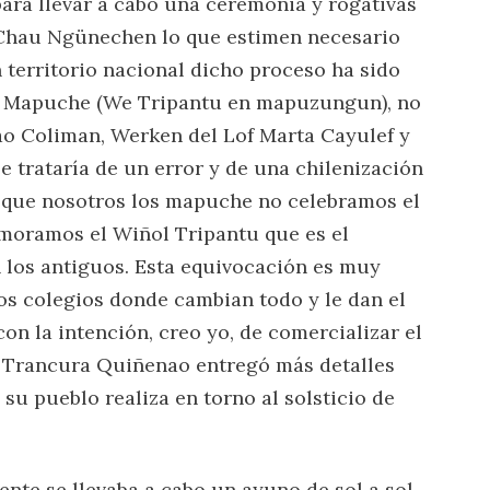
para llevar a cabo una ceremonia y rogativas
a Chau Ngünechen lo que estimen necesario
 territorio nacional dicho proceso ha sido
Mapuche (We Tripantu en mapuzungun), no
ao Coliman, Werken del Lof Marta Cayulef y
e trataría de un error y de una chilenización
r que nosotros los mapuche no celebramos el
moramos el Wiñol Tripantu que es el
los antiguos. Esta equivocación es muy
los colegios donde cambian todo y le dan el
con la intención, creo yo, de comercializar el
l Trancura Quiñenao entregó más detalles
 su pueblo realiza en torno al solsticio de
nte se llevaba a cabo un ayuno de sol a sol