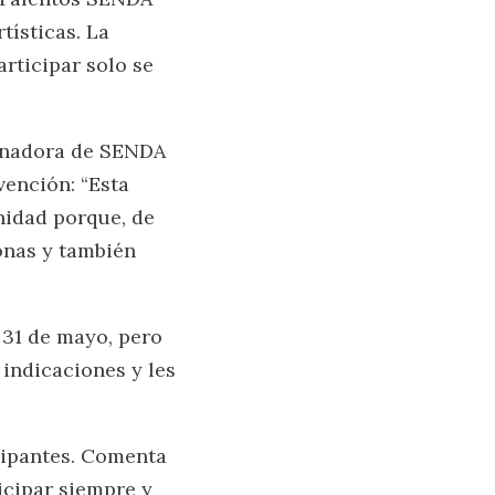
ísticas. La
rticipar solo se
dinadora de SENDA
vención: “Esta
nidad porque, de
onas y también
 31 de mayo, pero
indicaciones y les
icipantes. Comenta
icipar siempre y