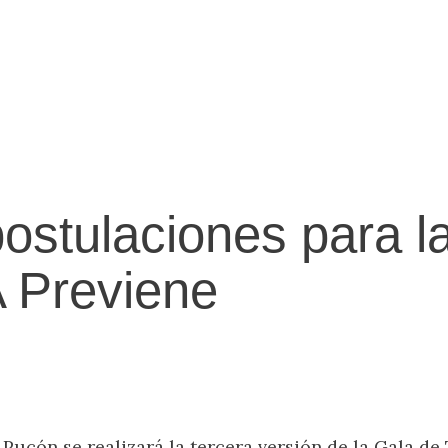
postulaciones para l
 Previene
e Pucón se realizará la tercera versión de la Gala d