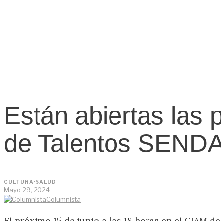
Están abiertas las 
de Talentos SENDA
CULTURA
·
SALUD
Mayo 29, 2024
Columnista
El próximo 15 de junio a las 18 horas en el CIAM d