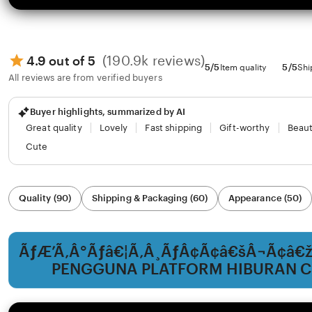
(190.9k reviews)
4.9 out of 5
5/5
5/5
Item quality
Shi
All reviews are from verified buyers
Buyer highlights, summarized by AI
Great quality
Lovely
Fast shipping
Gift-worthy
Beaut
Cute
Filter
Quality (90)
Shipping & Packaging (60)
Appearance (50)
by
category
ÃƒÆ’Ã‚Â°Ãƒâ€¦Ã‚Â¸ÃƒÂ¢Ã¢â€šÂ¬Ã¢â€
PENGGUNA PLATFORM HIBURAN C