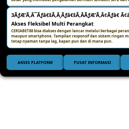
3ÃƒÆ’Ã‚Â¯Ãƒâ€šÃ‚Â¸Ãƒâ€šÃ‚ÂÃƒÆ’Ã‚Â¢Ãƒâ€ Ã¢
Akses Fleksibel Multi Perangkat
CERIABET88 bisa diakses dengan lancar melalui berbagai peran
maupun smartphone. Tampilan responsif dan sistem ringan
tetap nyaman tanpa lag, kapan pun dan di mana pun.
AKSES PLATFORM
PUSAT INFORMASI