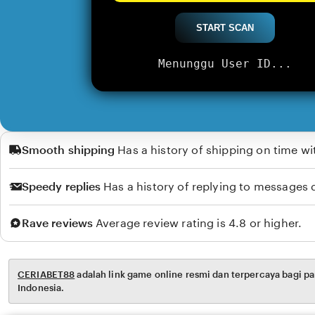
START SCAN
Menunggu User ID...
Smooth shipping
Has a history of shipping on time wi
Speedy replies
Has a history of replying to messages q
Rave reviews
Average review rating is 4.8 or higher.
CERIABET88
adalah link game online resmi dan terpercaya bagi par
Indonesia.