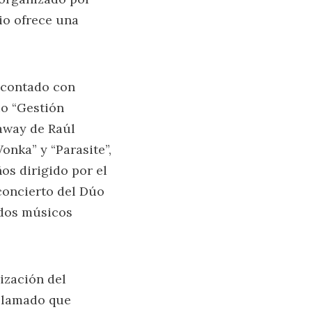
io ofrece una
 contado con
io “Gestión
Paway de Raúl
onka” y “Parasite”,
os dirigido por el
concierto del Dúo
idos músicos
ización del
 llamado que