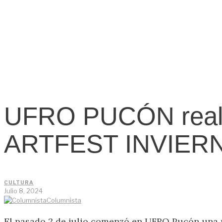
UFRO PUCÓN realiz
ARTFEST INVIER
CULTURA
Julio 8, 2024
Columnista
El pasado 2 de julio comenzó en UFRO Pucón una 