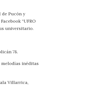
d de Pucón y
al Facebook “UFRO
us universitario.
licán 78.
, melodías inéditas
ala Villarrica,