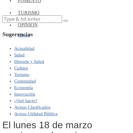
FOMENTO
TURISMO
OPINIÓN
Sugerencias
Editorial
Actualidad
Salud
Deporte y Salud
Cultura
Turismo
Comunidad
Economía
Innovación
¿Qué hacer?
Avisos Clasificados
Avisos Utilidad Pública
El lunes 18 de marzo