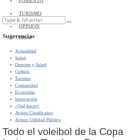
FOMENTO
TURISMO
OPINIÓN
Sugerencias
Editorial
Actualidad
Salud
Deporte y Salud
Cultura
Turismo
Comunidad
Economía
Innovación
¿Qué hacer?
Avisos Clasificados
Avisos Utilidad Pública
Todo el voleibol de la Copa