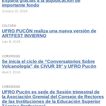
España gracias a la adjudicación de
importante fondo
Octubre 10, 2024
CULTURA
UFRO PUCÓN realiza una nueva versión de
ARTFEST INVIERNO
Julio 8, 2024
COMUNIDAD
Se inicia el ciclo de “Conversatorios Sobre
Volcanología” de CIVUR 39° y UFRO Pucón
Abril 3, 2024
COMUNIDAD
UFRO Pucón es sede de Sesión trimestral de
la Asociación Gremial del Consejo de Rectores
de las Instituciones de la Educación Superior