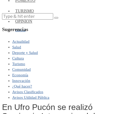
FOMENTO
TURISMO
OPINIÓN
Sugerencias
Editorial
Actualidad
Salud
Deporte y Salud
Cultura
Turismo
Comunidad
Economía
Innovación
¿Qué hacer?
Avisos Clasificados
Avisos Utilidad Pública
En Ufro Pucón se realizó