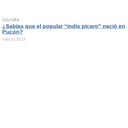
CULTURA
¿Sabías que el popular “indio pícaro” nació en
Pucón?
Julio 11, 2023