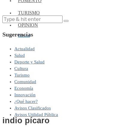
FOMENTO
TURISMO
OPINIÓN
Sugerencias
Editorial
Actualidad
Salud
Deporte y Salud
Cultura
Turismo
Comunidad
Economía
Innovación
¿Qué hacer?
Avisos Clasificados
Avisos Utilidad Pública
indio pícaro