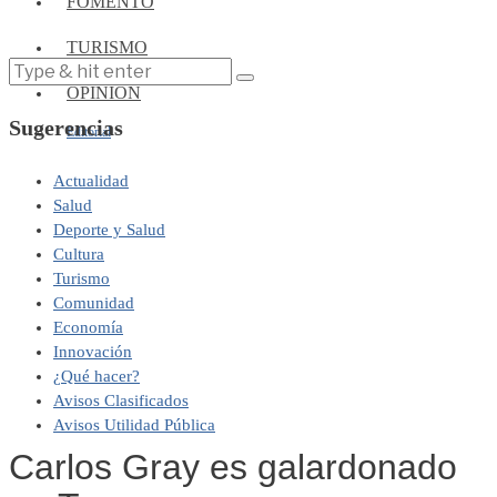
FOMENTO
TURISMO
OPINIÓN
Sugerencias
Editorial
Actualidad
Salud
Deporte y Salud
Cultura
Turismo
Comunidad
Economía
Innovación
¿Qué hacer?
Avisos Clasificados
Avisos Utilidad Pública
Carlos Gray es galardonado