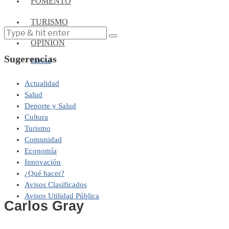
FOMENTO
TURISMO
OPINIÓN
Sugerencias
Editorial
Actualidad
Salud
Deporte y Salud
Cultura
Turismo
Comunidad
Economía
Innovación
¿Qué hacer?
Avisos Clasificados
Avisos Utilidad Pública
Carlos Gray