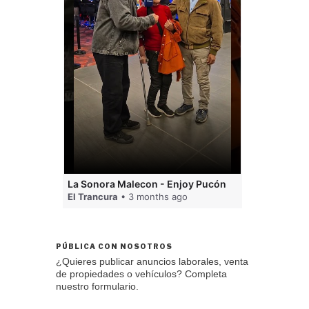
mujer
La Sonora Malecon - Enjoy Pucón
Un SAMU 
El Trancura
• 3 months ago
El Trancur
PÚBLICA CON NOSOTROS
¿Quieres publicar anuncios laborales, venta
de propiedades o vehículos? Completa
nuestro formulario.