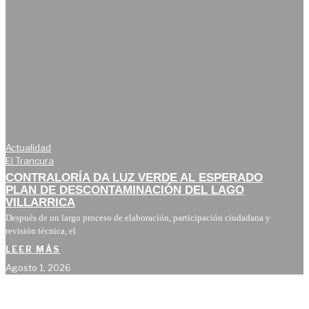
Actualidad
El Trancura
CONTRALORÍA DA LUZ VERDE AL ESPERADO
PLAN DE DESCONTAMINACIÓN DEL LAGO
VILLARRICA
Después de un largo proceso de elaboración, participación ciudadana y
revisión técnica, el
LEER MÁS
Agosto 1, 2026