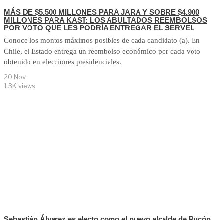
MÁS DE $5.500 MILLONES PARA JARA Y SOBRE $4.900
MILLONES PARA KAST: LOS ABULTADOS REEMBOLSOS
POR VOTO QUE LES PODRÍA ENTREGAR EL SERVEL
Conoce los montos máximos posibles de cada candidato (a). En
Chile, el Estado entrega un reembolso económico por cada voto
obtenido en elecciones presidenciales.
20 Nov
1.3K views
Sebastián Álvarez es electo como el nuevo alcalde de Pucón