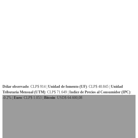
Dólar observado
: CLP$ 914 |
Unidad de fomento (UF)
: CLP$ 40.845 |
Unidad
Tributaria Mensual (UTM)
: CLP$ 71.649 |
Indice de Precios al Consumidor (IPC)
:
-0.2% |
Euro
: CLP$ 1.053 |
Bitcoin
: USD$ 64.600,08