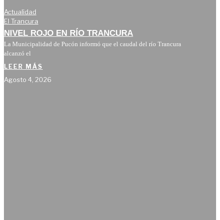
Actualidad
El Trancura
NIVEL ROJO EN RÍO TRANCURA
La Municipalidad de Pucón informó que el caudal del río Trancura
alcanzó el
LEER MÁS
Agosto 4, 2026