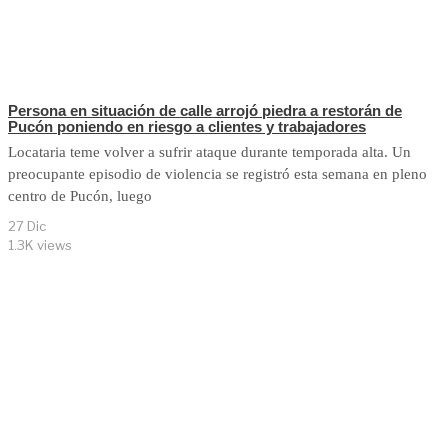
Persona en situación de calle arrojó piedra a restorán de
Pucón poniendo en riesgo a clientes y trabajadores
Locataria teme volver a sufrir ataque durante temporada alta. Un
preocupante episodio de violencia se registró esta semana en pleno
centro de Pucón, luego
27 Dic
1.3K views