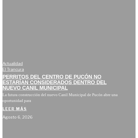
Actualidad
El Trancura
PERRITOS DEL CENTRO DE PUCÓN NO
ESTARÍAN CONSIDERADOS DENTRO DEL
NUEVO CANIL MUNICIPAL
La futura construcción del nuevo Canil Municipal de Pucón abre una
oportunidad para
LEER MÁS
Agosto 6, 2026