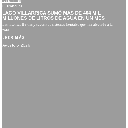
Actualidad
El Trancura
LAGO VILLARRICA SUMÓ MÁS DE 404 MIL
MILLONES DE LITROS DE AGUA EN UN MES
Las intensas lluvias y sucesivos sistemas frontales que han afectado a la
zona
LEER MÁS
Agosto 6, 2026