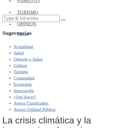
FOMENTO
TURISMO
OPINIÓN
Sugerencias
Editorial
Actualidad
Salud
Deporte y Salud
Cultura
Turismo
Comunidad
Economía
Innovación
¿Qué hacer?
Avisos Clasificados
Avisos Utilidad Pública
La crisis climática y la