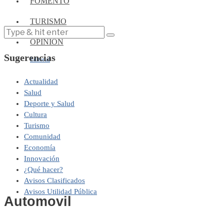
FOMENTO
TURISMO
OPINIÓN
Sugerencias
Editorial
Actualidad
Salud
Deporte y Salud
Cultura
Turismo
Comunidad
Economía
Innovación
¿Qué hacer?
Avisos Clasificados
Avisos Utilidad Pública
Automovil