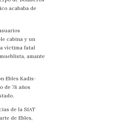
tico acababa de
usuarios
le cabina y un
 víctima fatal
 mueblista, amante
ón Ebles Kadis-
o de 78 años
stado.
cias de la SIAT
rte de Ebles,