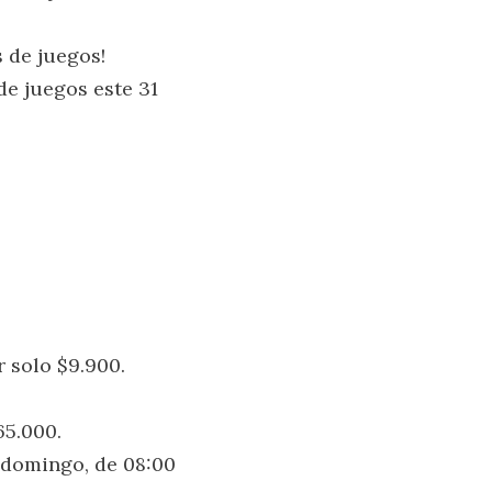
s de juegos!
de juegos este 31
r solo $9.900.
65.000.
a domingo, de 08:00