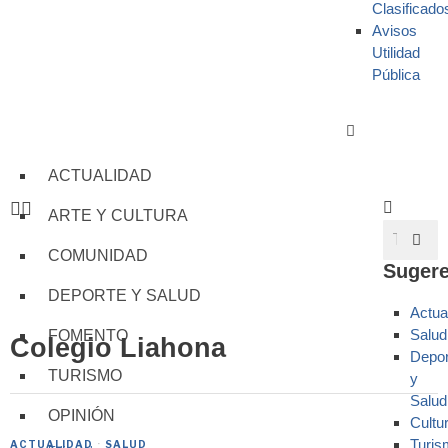
Clasificado
Avisos
Utilidad
Pública
ACTUALIDAD
ARTE Y CULTURA
COMUNIDAD
Sugere
DEPORTE Y SALUD
Actua
Salud
FOMENTO
Colegio Liahona
Depor
TURISMO
y
Salud
OPINIÓN
Cultu
Turis
ACTUALIDAD
·
SALUD