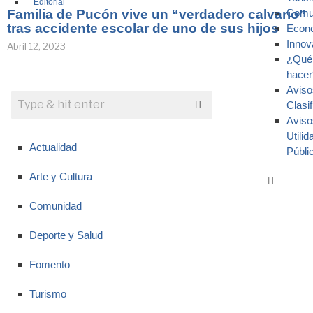
Editorial
Familia de Pucón vive un “verdadero calvario”
Comu
tras accidente escolar de uno de sus hijos
Econ
Innov
Abril 12, 2023
¿Qué
hacer
Aviso
Clasi
Aviso
Utilid
Actualidad
Públi
Arte y Cultura
Comunidad
Deporte y Salud
Fomento
Turismo