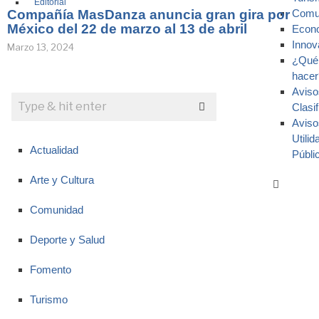
Editorial
Compañía MasDanza anuncia gran gira por
Comu
México del 22 de marzo al 13 de abril
Econ
Innov
Marzo 13, 2024
¿Qué
hacer
Aviso
Clasi
Aviso
Utilid
Actualidad
Públi
Arte y Cultura
Comunidad
Deporte y Salud
Fomento
Turismo