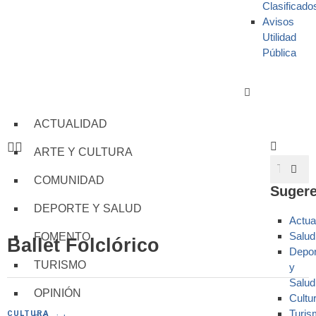
Clasificado
Avisos
Utilidad
Pública
ACTUALIDAD
ARTE Y CULTURA
COMUNIDAD
Sugere
DEPORTE Y SALUD
Actua
Salud
FOMENTO
Ballet Folclórico
Depor
TURISMO
y
Salud
OPINIÓN
Cultu
Turis
CULTURA