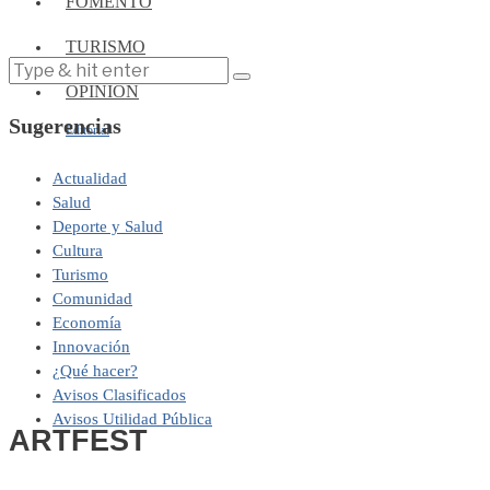
FOMENTO
TURISMO
OPINIÓN
Sugerencias
Editorial
Actualidad
Salud
Deporte y Salud
Cultura
Turismo
Comunidad
Economía
Innovación
¿Qué hacer?
Avisos Clasificados
Avisos Utilidad Pública
ARTFEST