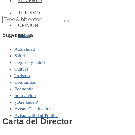
FOMENTO
TURISMO
OPINIÓN
Sugerencias
Editorial
Actualidad
Salud
Deporte y Salud
Cultura
Turismo
Comunidad
Economía
Innovación
¿Qué hacer?
Avisos Clasificados
Avisos Utilidad Pública
Carta del Director