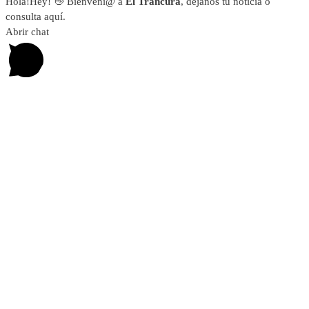
Hola!
Hey!
👋 Bienveni@ a
El Trancura
, déjanos tu noticia o
consulta aquí.
Abrir chat