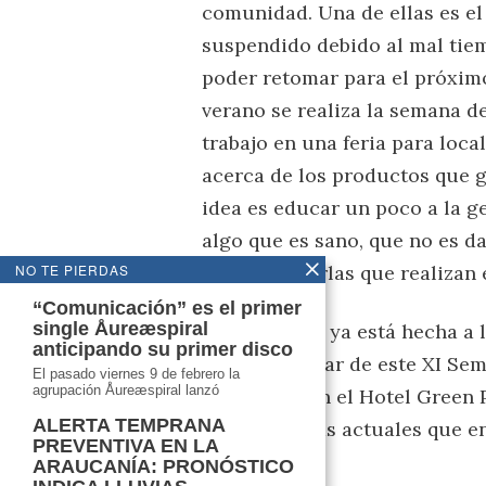
comunidad. Una de ellas es el 
suspendido debido al mal tie
poder retomar para el próxim
verano se realiza la semana 
trabajo en una feria para loc
acerca de los productos que 
idea es educar un poco a la 
algo que es sano, que no es d
diversas charlas que realizan 
NO TE PIERDAS
“Comunicación” es el primer
single Åureæspiral
La invitación ya está hecha a 
anticipando su primer disco
para participar de este XI Sem
El pasado viernes 9 de febrero la
agrupación Åureæspiral lanzó
de las 8:30 en el Hotel Green
ALERTA TEMPRANA
problemáticas actuales que en
PREVENTIVA EN LA
ARAUCANÍA: PRONÓSTICO