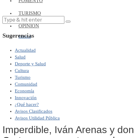
FOMENTO
TURISMO
OPINIÓN
Sugerencias
Editorial
Actualidad
Salud
Deporte y Salud
Cultura
Turismo
Comunidad
Economía
Innovación
¿Qué hacer?
Avisos Clasificados
Avisos Utilidad Pública
Imperdible, Iván Arenas y don