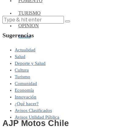
FOMENTO
TURISMO
OPINIÓN
Sugerencias
Editorial
Actualidad
Salud
Deporte y Salud
Cultura
Turismo
Comunidad
Economía
Innovación
¿Qué hacer?
Avisos Clasificados
Avisos Utilidad Pública
AJP Motos Chile