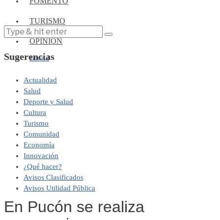
FOMENTO
TURISMO
OPINIÓN
Sugerencias
Editorial
Actualidad
Salud
Deporte y Salud
Cultura
Turismo
Comunidad
Economía
Innovación
¿Qué hacer?
Avisos Clasificados
Avisos Utilidad Pública
En Pucón se realiza