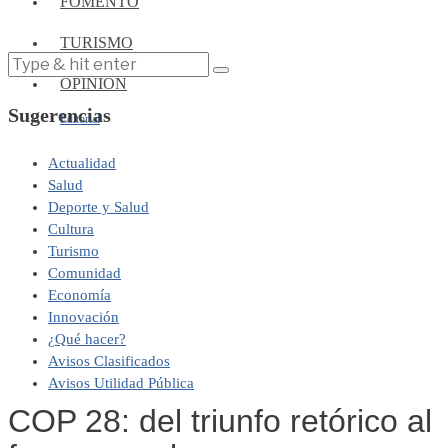
FOMENTO
TURISMO
OPINIÓN
Sugerencias
Editorial
Actualidad
Salud
Deporte y Salud
Cultura
Turismo
Comunidad
Economía
Innovación
¿Qué hacer?
Avisos Clasificados
Avisos Utilidad Pública
COP 28: del triunfo retórico al