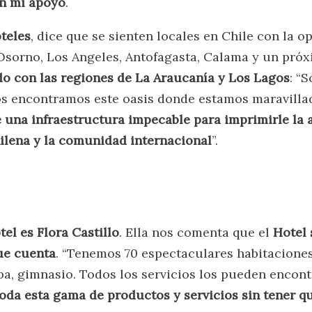
on mi apoyo
.
teles
, dice que se sienten locales en Chile con la 
Osorno, Los Angeles, Antofagasta, Calama y un pró
o con las regiones de La Araucanía y Los Lagos
: “
os encontramos este oasis donde estamos maravill
una infraestructura impecable para imprimirle la a
hilena y la comunidad internacional
”.
el es Flora Castillo
. Ella nos comenta que el
Hotel 
ue cuenta
. “Tenemos 70 espectaculares habitaciones 
spa, gimnasio. Todos los servicios los pueden encon
oda esta gama de productos y servicios sin tener qu