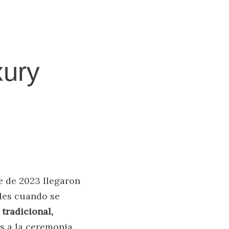
xury
e de 2023 llegaron
oles cuando se
tradicional,
s a la ceremonia.