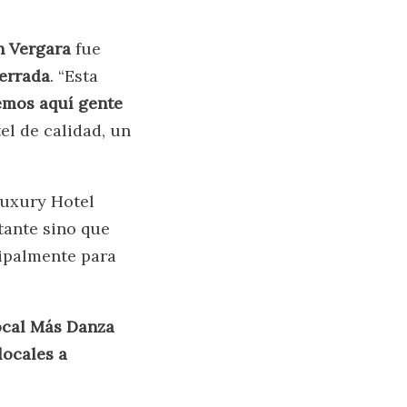
n Vergara
fue
cerrada
. “Esta
emos aquí gente
el de calidad, un
Luxury Hotel
tante sino que
cipalmente para
ocal Más Danza
locales a