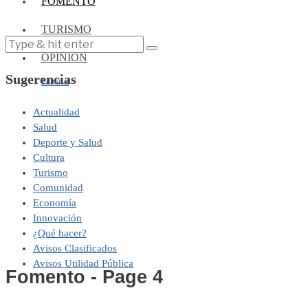
FOMENTO
TURISMO
OPINIÓN
Sugerencias
Editorial
Actualidad
Salud
Deporte y Salud
Cultura
Turismo
Comunidad
Economía
Innovación
¿Qué hacer?
Avisos Clasificados
Avisos Utilidad Pública
Fomento
- Page 4