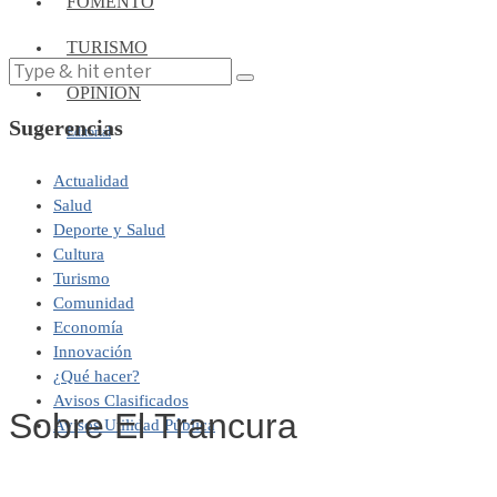
FOMENTO
TURISMO
OPINIÓN
Sugerencias
Editorial
Actualidad
Salud
Deporte y Salud
Cultura
Turismo
Comunidad
Economía
Innovación
¿Qué hacer?
Avisos Clasificados
Sobre El Trancura
Avisos Utilidad Pública