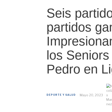
Seis partid
partidos ga
Impresiona
los Seniors
Pedro en L
Mayo 20, 2023
DEPORTE Y SALUD