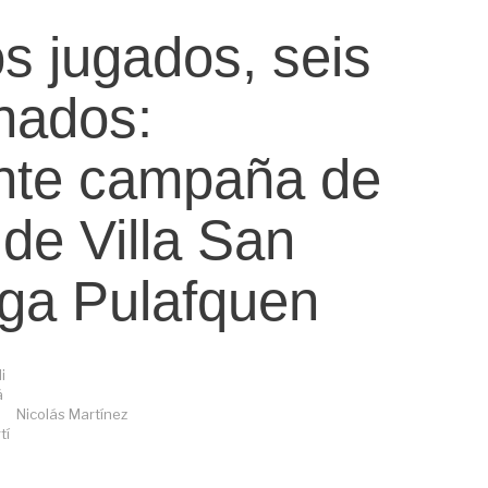
os jugados, seis
nados:
nte campaña de
 de Villa San
iga Pulafquen
Nicolás Martínez