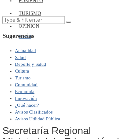
FOMENTO
TURISMO
OPINIÓN
Sugerencias
Editorial
Actualidad
Salud
Deporte y Salud
Cultura
Turismo
Comunidad
Economía
Innovación
¿Qué hacer?
Avisos Clasificados
Avisos Utilidad Pública
Secretaría Regional