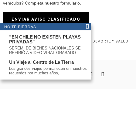
vehículos? Completa nuestro formulario.
ENVIAR AVISO CLASIFICADO
NO TE PIERDAS
“EN CHILE NO EXISTEN PLAYAS
ACTUALIDAD
PRIVADAS”
ARTE Y CULTURA
COMUNIDAD
DEPORTE Y SALUD
FOMENTO
TURISMO
OPINIÓN
SEREMI DE BIENES NACIONALES SE
REFIRIÓ A VIDEO VIRAL GRABADO
Un Viaje al Centro de La Tierra
Los grandes viajes permanecen en nuestros
recuerdos por muchos años,
Hola!
Hey!
👋 Bienveni@ a
El Trancura
, déjanos tu noticia o consulta
aquí.
Abrir chat