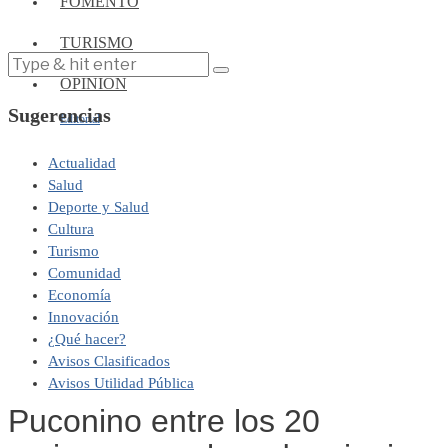
FOMENTO
TURISMO
OPINIÓN
Sugerencias
Editorial
Actualidad
Salud
Deporte y Salud
Cultura
Turismo
Comunidad
Economía
Innovación
¿Qué hacer?
Avisos Clasificados
Avisos Utilidad Pública
Puconino entre los 20