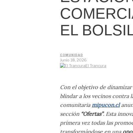
COMERCI
EL BOLSI
COMUNIDAD
Junio 18, 2026
El Trancura
Con el objetivo de dinamizar
blindar a los vecinos contra l
comunitaria
mipucon.cl
anunc
sección
“Ofertas”
. Esta innov
primera vez todas las promoc
transformándose en una
opo