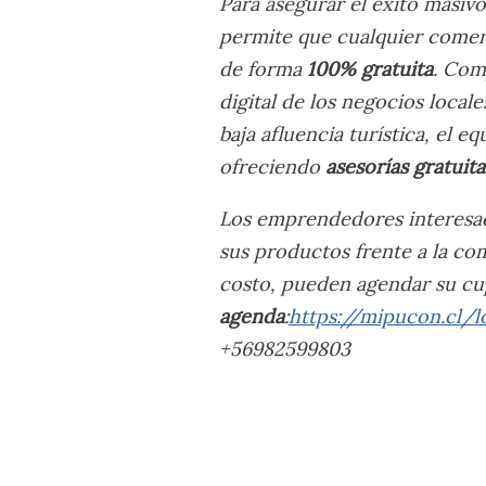
Para asegurar el éxito masiv
permite que cualquier comerc
de forma
100% gratuita
. Com
digital de los negocios local
baja afluencia turística, el e
ofreciendo
asesorías gratuita
Los emprendedores interesado
sus productos frente a la co
costo, pueden agendar su c
agenda
:
https://mipucon.cl/
+56982599803