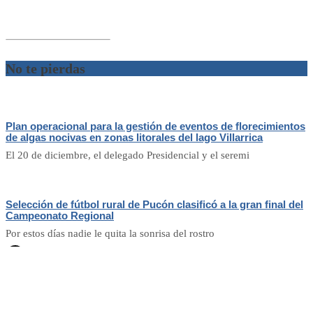
No te pierdas
Plan operacional para la gestión de eventos de florecimientos
de algas nocivas en zonas litorales del lago Villarrica
El 20 de diciembre, el delegado Presidencial y el seremi
Selección de fútbol rural de Pucón clasificó a la gran final del
Campeonato Regional
Por estos días nadie le quita la sonrisa del rostro
Hola!
Hey!
Bienveni@ a
El Trancura
, déjanos tu noticia o
consulta aquí.
Abrir chat