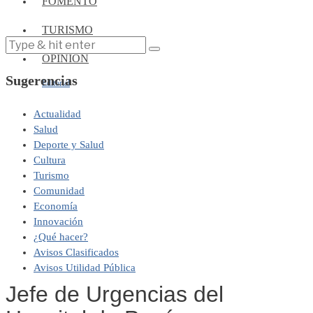
FOMENTO
TURISMO
OPINIÓN
Sugerencias
Editorial
Actualidad
Salud
Deporte y Salud
Cultura
Turismo
Comunidad
Economía
Innovación
¿Qué hacer?
Avisos Clasificados
Avisos Utilidad Pública
Jefe de Urgencias del