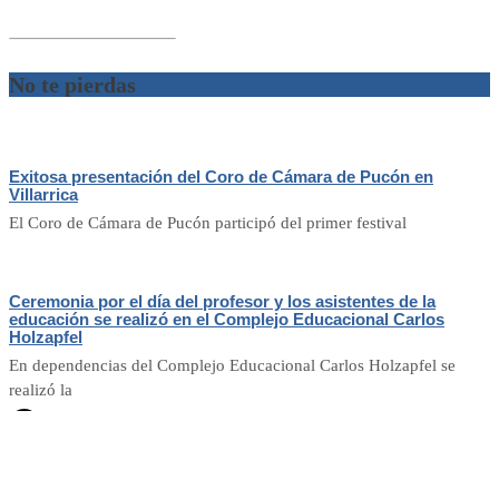
No te pierdas
Exitosa presentación del Coro de Cámara de Pucón en
Villarrica
El Coro de Cámara de Pucón participó del primer festival
Ceremonia por el día del profesor y los asistentes de la
educación se realizó en el Complejo Educacional Carlos
Holzapfel
En dependencias del Complejo Educacional Carlos Holzapfel se
realizó la
Hola!
Hey!
Bienveni@ a
El Trancura
, déjanos tu noticia o
consulta aquí.