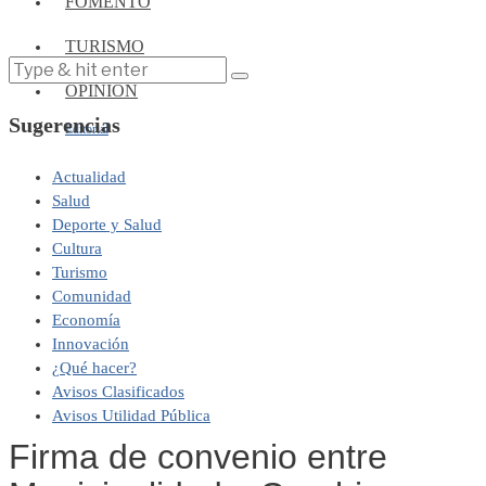
FOMENTO
TURISMO
OPINIÓN
Sugerencias
Editorial
Actualidad
Salud
Deporte y Salud
Cultura
Turismo
Comunidad
Economía
Innovación
¿Qué hacer?
Avisos Clasificados
Avisos Utilidad Pública
Firma de convenio entre