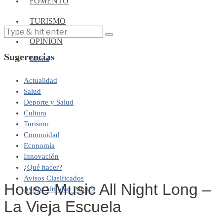
FOMENTO
TURISMO
OPINIÓN
Sugerencias
Editorial
Actualidad
Salud
Deporte y Salud
Cultura
Turismo
Comunidad
Economía
Innovación
¿Qué hacer?
Avisos Clasificados
House Music All Night Long –
Avisos Utilidad Pública
La Vieja Escuela