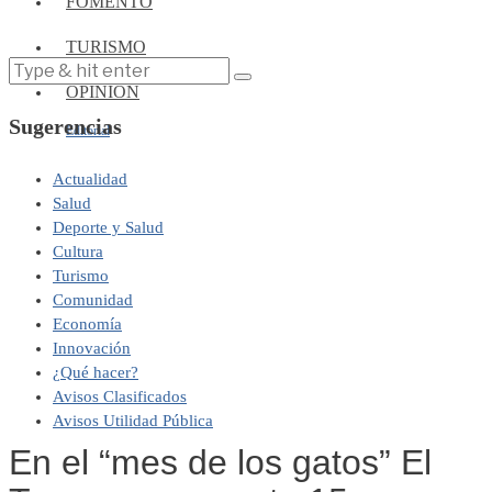
FOMENTO
TURISMO
OPINIÓN
Sugerencias
Editorial
Actualidad
Salud
Deporte y Salud
Cultura
Turismo
Comunidad
Economía
Innovación
¿Qué hacer?
Avisos Clasificados
Avisos Utilidad Pública
En el “mes de los gatos” El