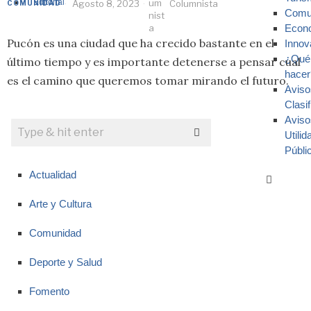
Editorial
Agosto 8, 2023
Columnista
COMUNIDAD
Comu
Econ
Pucón es una ciudad que ha crecido bastante en el
Innov
¿Qué
último tiempo y es importante detenerse a pensar cual
hacer
es el camino que queremos tomar mirando el futuro.
Aviso
Clasi
Aviso
Utilid
Públi
Actualidad
Arte y Cultura
Comunidad
Deporte y Salud
Fomento