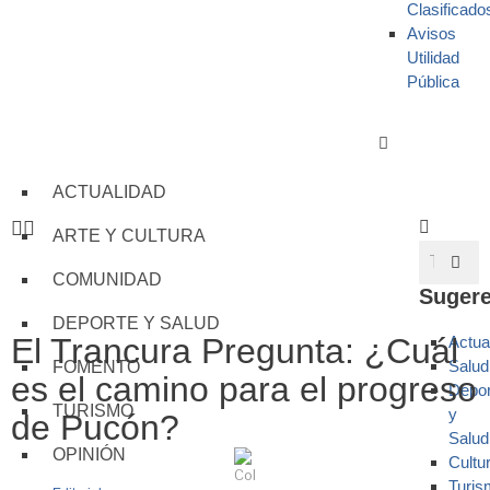
Clasificado
Avisos
Utilidad
Pública
ACTUALIDAD
ARTE Y CULTURA
COMUNIDAD
Sugere
DEPORTE Y SALUD
El Trancura Pregunta: ¿Cuál
Actua
Salud
FOMENTO
es el camino para el progreso
Depor
TURISMO
y
de Pucón?
Salud
OPINIÓN
Cultu
Turis