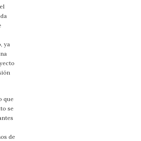
el
ada
e
, ya
ina
oyecto
sión
o que
to se
antes
nos de