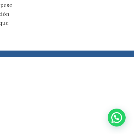
 pese
ción
 que