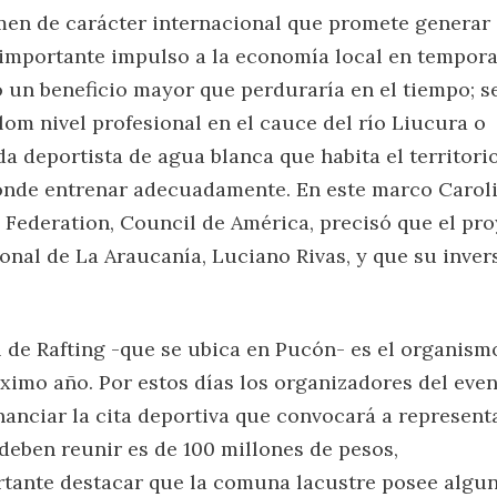
men de carácter internacional que promete generar 
n importante impulso a la economía local en tempor
go un beneficio mayor que perduraría en el tiempo; s
alom nivel profesional en el cauce del río Liucura o
 deportista de agua blanca que habita el territorio
onde entrenar adecuadamente. En este marco Carol
g Federation, Council de América, precisó que el pr
nal de La Araucanía, Luciano Rivas, y que su inver
 de Rafting -que se ubica en Pucón- es el organism
imo año. Por estos días los organizadores del even
anciar la cita deportiva que convocará a represent
deben reunir es de 100 millones de pesos,
tante destacar que la comuna lacustre posee algu