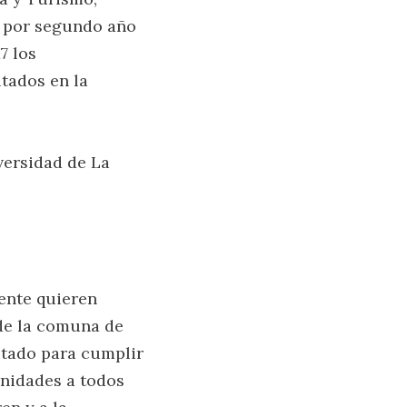
e por segundo año
7 los
tados en la
versidad de La
mente quieren
 de la comuna de
itado para cumplir
unidades a todos