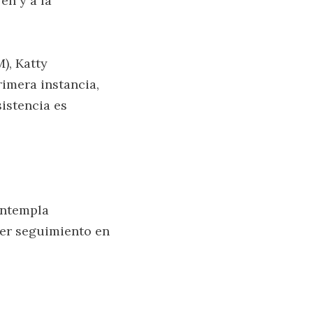
en y a la
), Katty
imera instancia,
sistencia es
ontempla
cer seguimiento en