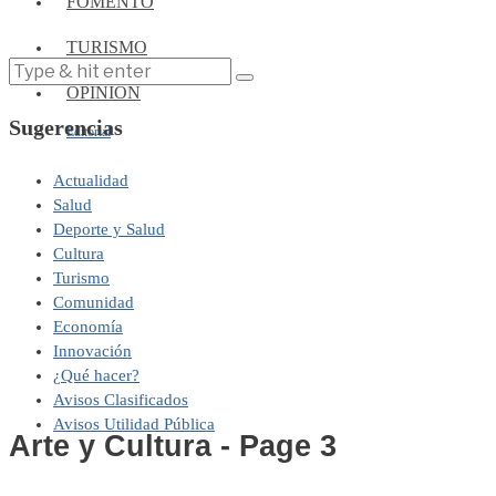
FOMENTO
TURISMO
OPINIÓN
Sugerencias
Editorial
Actualidad
Salud
Deporte y Salud
Cultura
Turismo
Comunidad
Economía
Innovación
¿Qué hacer?
Avisos Clasificados
Avisos Utilidad Pública
Arte y Cultura
- Page 3