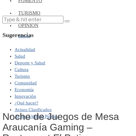
FOMENTO
TURISMO
OPINIÓN
Sugerencias
Editorial
Actualidad
Salud
Deporte y Salud
Cultura
Turismo
Comunidad
Economía
Innovación
¿Qué hacer?
Avisos Clasificados
Noche de Juegos de Mesa
Avisos Utilidad Pública
Araucanía Gaming –