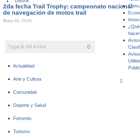
Editorial
2da fecha Trail Trophy: campeonato nacional
Comu
de navegación de motos trail
Econ
Innov
Mayo 16, 2024
¿Qué
hacer
Aviso
Clasi
Aviso
Utilid
Actualidad
Públi
Arte y Cultura
Comunidad
Deporte y Salud
Fomento
Turismo