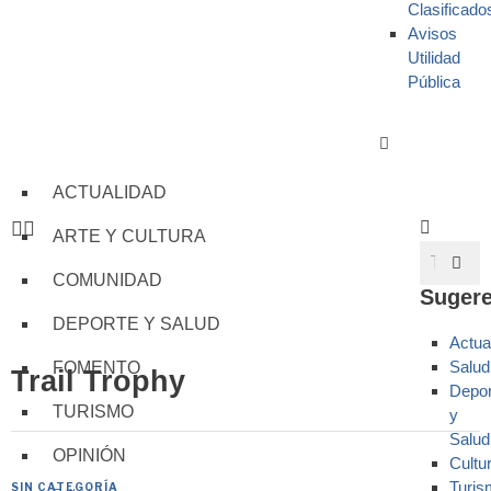
Clasificado
Avisos
Utilidad
Pública
ACTUALIDAD
ARTE Y CULTURA
COMUNIDAD
Sugere
DEPORTE Y SALUD
Actua
Salud
FOMENTO
Trail Trophy
Depor
TURISMO
y
Salud
OPINIÓN
Cultu
Turis
SIN CATEGORÍA