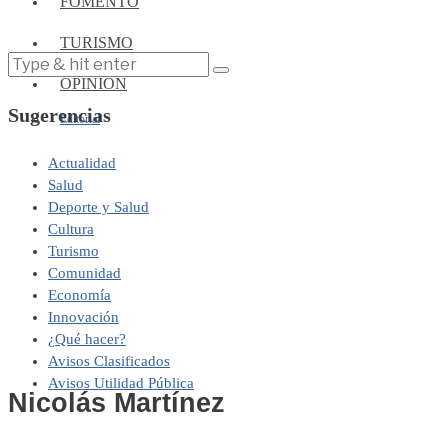
FOMENTO
TURISMO
OPINIÓN
Sugerencias
Editorial
Actualidad
Salud
Deporte y Salud
Cultura
Turismo
Comunidad
Economía
Innovación
¿Qué hacer?
Avisos Clasificados
Avisos Utilidad Pública
Nicolás Martínez