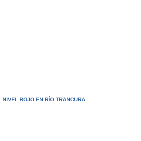
Actualidad
El Trancura
NIVEL ROJO EN RÍO TRANCURA
La Municipalidad de Pucón informó que el caudal del río Trancura
alcanzó el
LEER MÁS
Agosto 4, 2026