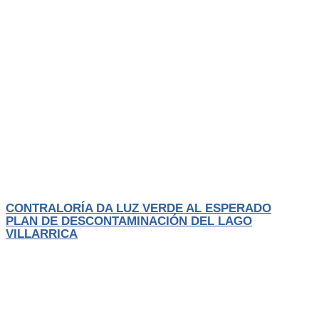
Actualidad
El Trancura
CONTRALORÍA DA LUZ VERDE AL ESPERADO
PLAN DE DESCONTAMINACIÓN DEL LAGO
VILLARRICA
Después de un largo proceso de elaboración, participación ciudadana y
revisión técnica, el
LEER MÁS
Agosto 1, 2026