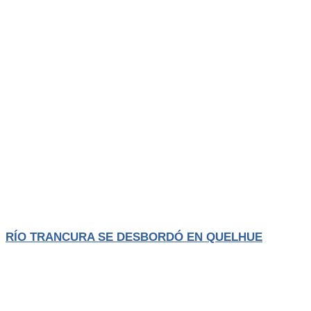
Actualidad
El Trancura
RÍO TRANCURA SE DESBORDÓ EN QUELHUE
El aumento del caudal del río Trancura, producto del sistema frontal
que afecta
LEER MÁS
Agosto 4, 2026