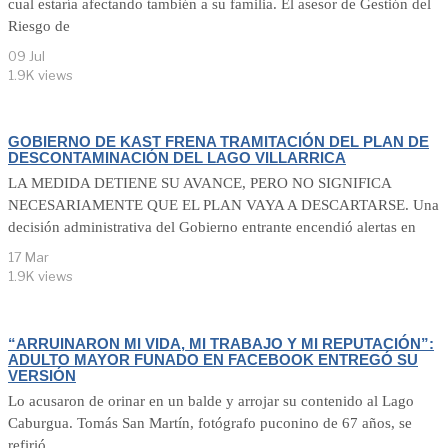
cual estaría afectando también a su familia. El asesor de Gestión del
Riesgo de
09 Jul
1.9K views
GOBIERNO DE KAST FRENA TRAMITACIÓN DEL PLAN DE
DESCONTAMINACIÓN DEL LAGO VILLARRICA
LA MEDIDA DETIENE SU AVANCE, PERO NO SIGNIFICA
NECESARIAMENTE QUE EL PLAN VAYA A DESCARTARSE. Una
decisión administrativa del Gobierno entrante encendió alertas en
17 Mar
1.9K views
“ARRUINARON MI VIDA, MI TRABAJO Y MI REPUTACIÓN”:
ADULTO MAYOR FUNADO EN FACEBOOK ENTREGÓ SU
VERSIÓN
Lo acusaron de orinar en un balde y arrojar su contenido al Lago
Caburgua. Tomás San Martín, fotógrafo puconino de 67 años, se
refirió