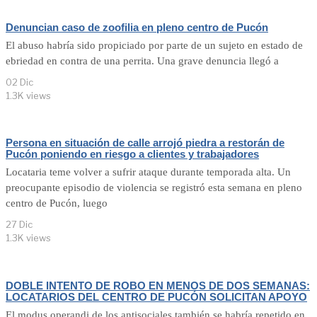
Denuncian caso de zoofilia en pleno centro de Pucón
El abuso habría sido propiciado por parte de un sujeto en estado de
ebriedad en contra de una perrita. Una grave denuncia llegó a
02 Dic
1.3K views
Persona en situación de calle arrojó piedra a restorán de
Pucón poniendo en riesgo a clientes y trabajadores
Locataria teme volver a sufrir ataque durante temporada alta. Un
preocupante episodio de violencia se registró esta semana en pleno
centro de Pucón, luego
27 Dic
1.3K views
DOBLE INTENTO DE ROBO EN MENOS DE DOS SEMANAS:
LOCATARIOS DEL CENTRO DE PUCÓN SOLICITAN APOYO
El modus operandi de los antisociales también se habría repetido en