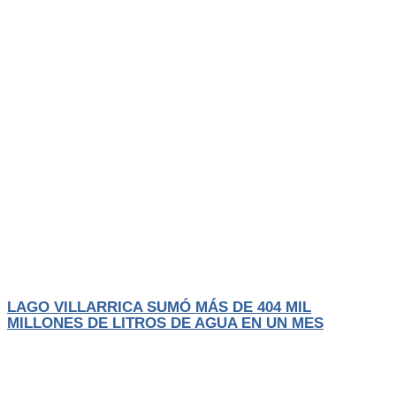
Actualidad
El Trancura
LAGO VILLARRICA SUMÓ MÁS DE 404 MIL
MILLONES DE LITROS DE AGUA EN UN MES
Las intensas lluvias y sucesivos sistemas frontales que han afectado a la
zona
LEER MÁS