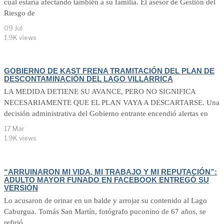
cual estaría afectando también a su familia. El asesor de Gestión del
Riesgo de
09 Jul
1.9K views
GOBIERNO DE KAST FRENA TRAMITACIÓN DEL PLAN DE
DESCONTAMINACIÓN DEL LAGO VILLARRICA
LA MEDIDA DETIENE SU AVANCE, PERO NO SIGNIFICA
NECESARIAMENTE QUE EL PLAN VAYA A DESCARTARSE. Una
decisión administrativa del Gobierno entrante encendió alertas en
17 Mar
1.9K views
“ARRUINARON MI VIDA, MI TRABAJO Y MI REPUTACIÓN”:
ADULTO MAYOR FUNADO EN FACEBOOK ENTREGÓ SU
VERSIÓN
Lo acusaron de orinar en un balde y arrojar su contenido al Lago
Caburgua. Tomás San Martín, fotógrafo puconino de 67 años, se
refirió