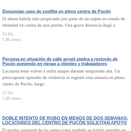
Denuncian caso de zoofilia en pleno centro de Pucón
El abuso habría sido propiciado por parte de un sujeto en estado de
ebriedad en contra de una perrita. Una grave denuncia llegó a
02 Dic
1.3K views
Persona en situación de calle arrojó piedra a restorán de
Pucón poniendo en riesgo a clientes y trabajadores
Locataria teme volver a sufrir ataque durante temporada alta. Un
preocupante episodio de violencia se registró esta semana en pleno
centro de Pucón, luego
27 Dic
1.3K views
DOBLE INTENTO DE ROBO EN MENOS DE DOS SEMANAS:
LOCATARIOS DEL CENTRO DE PUCÓN SOLICITAN APOYO
El modus operandi de los antisociales también se habría repetido en