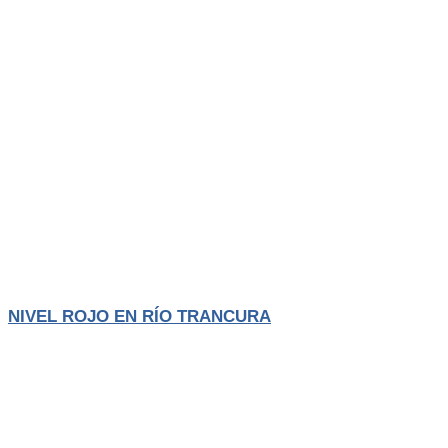
Actualidad
El Trancura
NIVEL ROJO EN RÍO TRANCURA
La Municipalidad de Pucón informó que el caudal del río Trancura
alcanzó el
LEER MÁS
Agosto 4, 2026