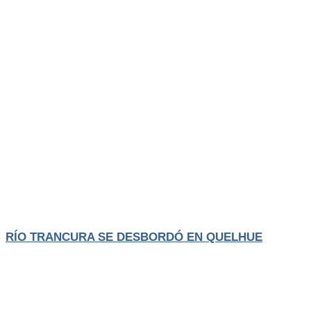
Actualidad
El Trancura
RÍO TRANCURA SE DESBORDÓ EN QUELHUE
El aumento del caudal del río Trancura, producto del sistema frontal
que afecta
LEER MÁS
Agosto 4, 2026