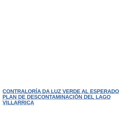
Actualidad
El Trancura
CONTRALORÍA DA LUZ VERDE AL ESPERADO
PLAN DE DESCONTAMINACIÓN DEL LAGO
VILLARRICA
Después de un largo proceso de elaboración, participación ciudadana y
revisión técnica, el
LEER MÁS
Agosto 1, 2026