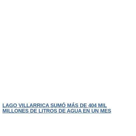
Actualidad
El Trancura
LAGO VILLARRICA SUMÓ MÁS DE 404 MIL
MILLONES DE LITROS DE AGUA EN UN MES
Las intensas lluvias y sucesivos sistemas frontales que han afectado a la
zona
LEER MÁS