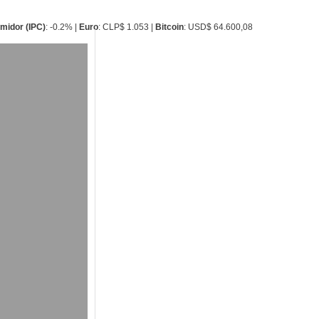
umidor (IPC)
: -0.2% |
Euro
: CLP$ 1.053 |
Bitcoin
: USD$ 64.600,08
Actualidad
El Trancura
LAGO VILLAR
LITROS DE A
Las intensas lluvias y s