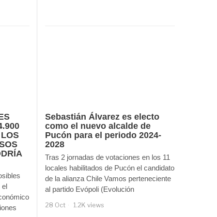
ES
Sebastián Álvarez es electo
.900
como el nuevo alcalde de
 LOS
Pucón para el periodo 2024-
SOS
2028
ODRÍA
Tras 2 jornadas de votaciones en los 11
locales habilitados de Pucón el candidato
sibles
de la alianza Chile Vamos perteneciente
 el
al partido Evópoli (Evolución
económico
28 Oct
1.2K views
ciones