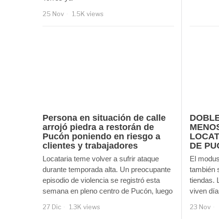
25 Nov
1.5K views
Persona en situación de calle
DOBLE
arrojó piedra a restorán de
MENOS
Pucón poniendo en riesgo a
LOCAT
clientes y trabajadores
DE PU
Locataria teme volver a sufrir ataque
El modus 
durante temporada alta. Un preocupante
también s
episodio de violencia se registró esta
tiendas. 
semana en pleno centro de Pucón, luego
viven día
27 Dic
1.3K views
23 Nov