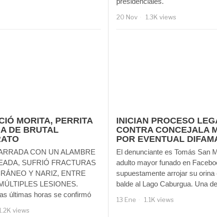
presidenciales.
20 Nov
1.3K views
CIÓ MORITA, PERRITA
INICIAN PROCESO LEG
MA DE BRUTAL
CONTRA CONCEJALA 
RATO
POR EVENTUAL DIFAM
ARRADA CON UN ALAMBRE
El denunciante es Tomás San M
EADA, SUFRIÓ FRACTURAS
adulto mayor funado en Facebo
CRÁNEO Y NARIZ, ENTRE
supuestamente arrojar su orina
MÚLTIPLES LESIONES.
balde al Lago Caburgua. Una d
as últimas horas se confirmó
13 Ene
1.1K views
1.2K views