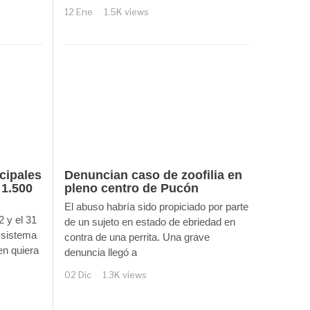
12 Ene
1.5K views
cipales
Denuncian caso de zoofilia en
 1.500
pleno centro de Pucón
El abuso habría sido propiciado por parte
2 y el 31
de un sujeto en estado de ebriedad en
 sistema
contra de una perrita. Una grave
en quiera
denuncia llegó a
02 Dic
1.3K views