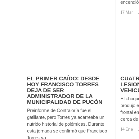
encendió 
17 Mar
EL PRIMER CAÍDO: DESDE
CUAT
HOY FRANCISCO TORRES
LESIO
DEJA DE SER
VEHIC
ADMINISTRADOR DE LA
El choque
MUNICIPALIDAD DE PUCÓN
produjo 
Preinforme de Contraloría fue el
frontal e
gatillante, pero Torres ya acarreaba un
cerca de 
nutrido historial de polémicas. Durante
14 Ene
esta jornada se confirmó que Francisco
Torres ya