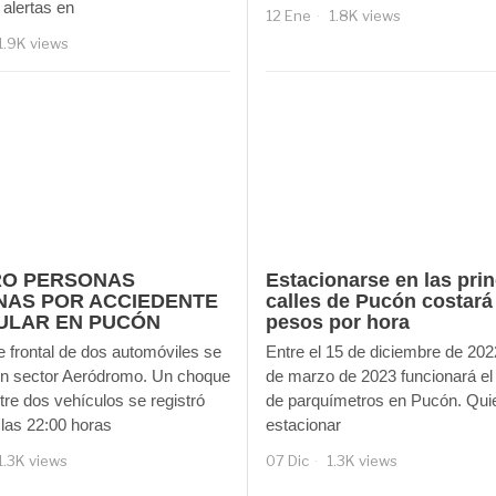
alertas en
12 Ene
1.8K views
1.9K views
RO PERSONAS
Estacionarse en las prin
NAS POR ACCIEDENTE
calles de Pucón costará
ULAR EN PUCÓN
pesos por hora
 frontal de dos automóviles se
Entre el 15 de diciembre de 202
en sector Aeródromo. Un choque
de marzo de 2023 funcionará el
ntre dos vehículos se registró
de parquímetros en Pucón. Qui
las 22:00 horas
estacionar
1.3K views
07 Dic
1.3K views