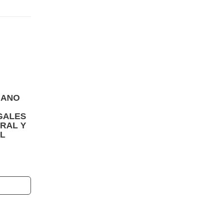
IANO
GALES
RAL Y
L