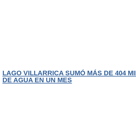
Actualidad
El Trancura
LAGO VILLARRICA SUMÓ MÁS DE 404 MI
DE AGUA EN UN MES
Las intensas lluvias y sucesivos sistemas frontales que han afectado a la zona
LEER MÁS
Agosto 6, 2026