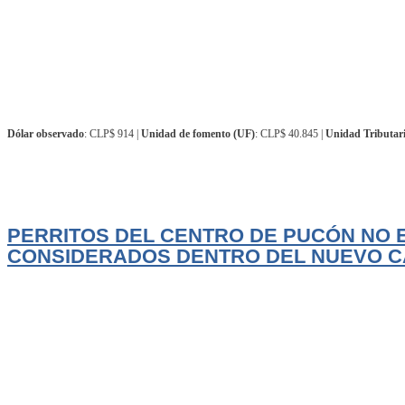
Dólar observado
: CLP$ 914 |
Unidad de fomento (UF)
: CLP$ 40.845 |
Unidad Tributar
Actualidad
El Trancura
PERRITOS DEL CENTRO DE PUCÓN NO 
CONSIDERADOS DENTRO DEL NUEVO CA
La futura construcción del nuevo Canil Municipal de Pucón abre una oportun
LEER MÁS
Agosto 6, 2026