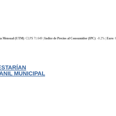
ia Mensual (UTM)
: CLP$ 71.649 |
Indice de Precios al Consumidor (IPC)
: -0.2% |
Euro
:
ESTARÍAN
NIL MUNICIPAL
idad para