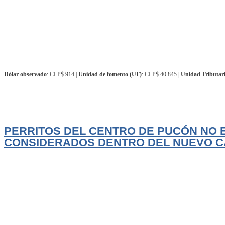
Dólar observado
: CLP$ 914 |
Unidad de fomento (UF)
: CLP$ 40.845 |
Unidad Tributar
Actualidad
El Trancura
PERRITOS DEL CENTRO DE PUCÓN NO 
CONSIDERADOS DENTRO DEL NUEVO CA
La futura construcción del nuevo Canil Municipal de Pucón abre una oportun
LEER MÁS
Agosto 6, 2026