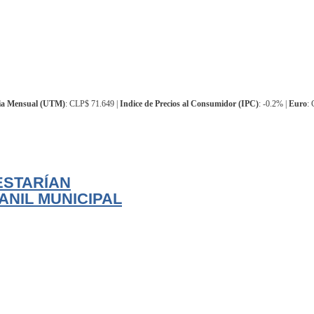
ia Mensual (UTM)
: CLP$ 71.649 |
Indice de Precios al Consumidor (IPC)
: -0.2% |
Euro
:
ESTARÍAN
NIL MUNICIPAL
idad para