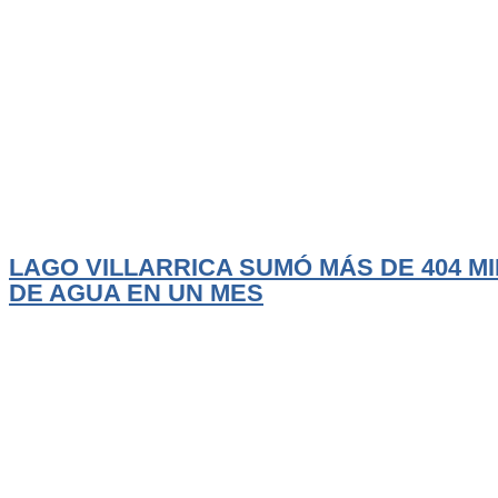
Actualidad
El Trancura
LAGO VILLARRICA SUMÓ MÁS DE 404 MI
DE AGUA EN UN MES
Las intensas lluvias y sucesivos sistemas frontales que han afectado a la zona
LEER MÁS
Agosto 6, 2026